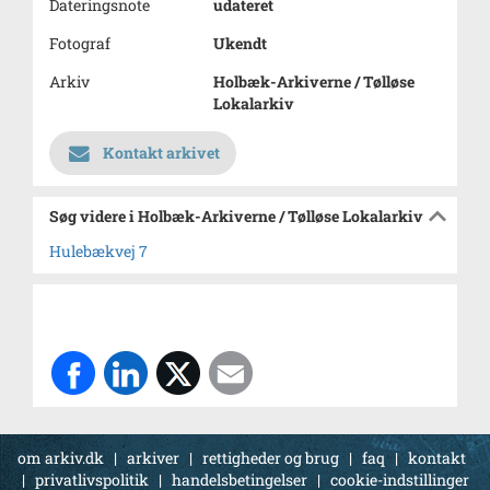
Dateringsnote
udateret
Fotograf
Ukendt
Arkiv
Holbæk-Arkiverne / Tølløse
Lokalarkiv
Kontakt arkivet
Søg videre i Holbæk-Arkiverne / Tølløse Lokalarkiv
Hulebækvej 7
om arkiv.dk
|
arkiver
|
rettigheder og brug
|
faq
|
kontakt
|
privatlivspolitik
|
handelsbetingelser
|
cookie-indstillinger