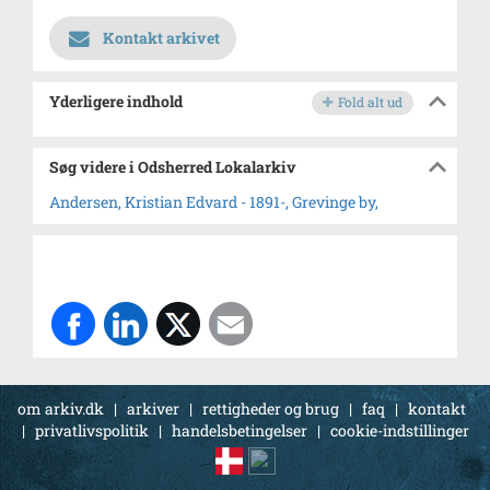
Kontakt arkivet
Yderligere indhold
Fold alt ud
Søg videre i Odsherred Lokalarkiv
Andersen, Kristian Edvard - 1891-, Grevinge by,
om arkiv.dk
|
arkiver
|
rettigheder og brug
|
faq
|
kontakt
|
privatlivspolitik
|
handelsbetingelser
|
cookie-indstillinger