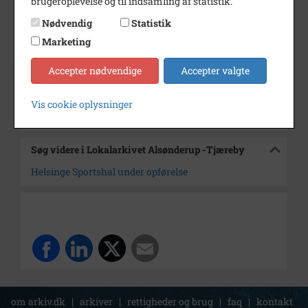
brugeroplevelse og til indsamling af statistik.
Dateringsnote
1965
Nødvendig
Statistik
Fotograf
Jørgen Rubæk Hansen
Marketing
Arkiv
Lokalarkivet Alsønderup -
Accepter nødvendige
Accepter valgte
Tjæreby
Vis cookie oplysninger
Kontakt arkivet
Søg videre i Lokalarkivet Alsønderup -Tjæreby
Helsinge Sportshal under opførelse
om arkiv.dk
|
arkiver
|
rettigheder og brug
|
faq
|
kontakt