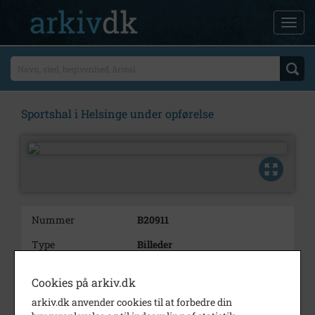
Sportshal i Helsinge under opførelse
Nummer
B20911
Type
Billeder
Beskrivelse
Sportshal i Helsinge under
Cookies på arkiv.dk
opførelse
arkiv.dk anvender cookies til at forbedre din
Årstal
1965