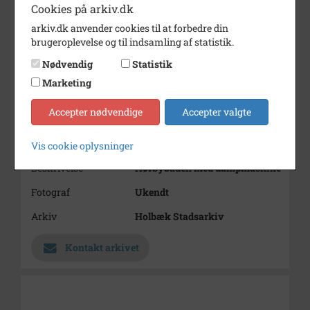
Cookies på arkiv.dk
arkiv.dk anvender cookies til at forbedre din
brugeroplevelse og til indsamling af statistik.
Nødvendig
Statistik
Marketing
Accepter nødvendige
Accepter valgte
Nummer
B1192
Type
Billeder
Vis cookie oplysninger
Beskrivelse
Hørbybåden med dampmaskine
Fotograf
Ukendt
Arkiv
Holbæk Stadsarkiv
Kontakt arkivet