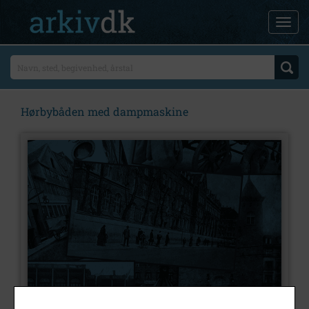
Hørbybåden med dampmaskine