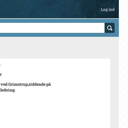
Log ind
1
r
 ved Grimstrup,siddende på
nledning.