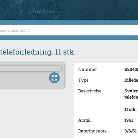
elefonledning. 11 stk.
Nummer
B2045
Type
Billede
Beskrivelse
Svaler
telefo
11 stk.
Årstal
1961
Dateringsnote
3/8/61