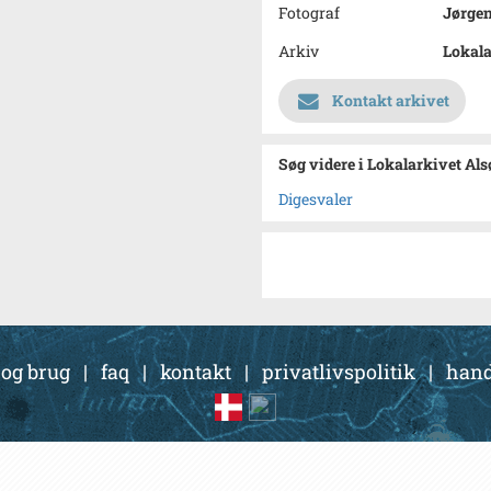
Fotograf
Jørge
Arkiv
Lokala
Kontakt arkivet
Søg videre i Lokalarkivet Al
Digesvaler
 og brug
|
faq
|
kontakt
|
privatlivspolitik
|
hand