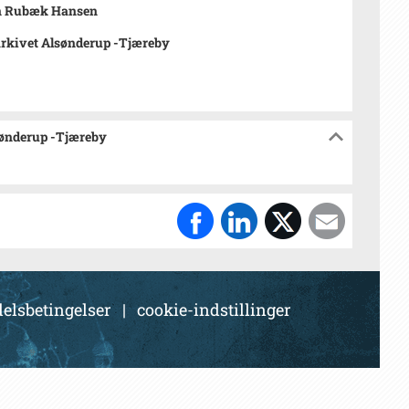
n Rubæk Hansen
rkivet Alsønderup -Tjæreby
sønderup -Tjæreby
elsbetingelser
|
cookie-indstillinger