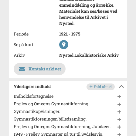
emneinddeling og årrække.
Materialet kan ses/læses ved
henvendelse til Arkivet i
Nysted.
Periode
1921 - 1975
Se på kort
Arkiv
Nysted Lokalhistoriske Arkiv
Kontakt arkivet
Yderligere indhold
Fold alt ud
Indholdsfortegnelse.
Frejlev og Omegns Gymnastikforning.
Gymnastikopvisninger.
Gymnastikforeningen billedsamling.
Frejlev og Omegns Gymnastikforening, Jubilæer.
1949 - Frejlev Gymnaster på tur til Sydslesvig.