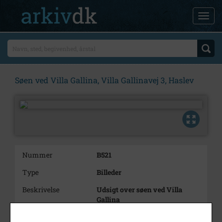
Søen ved Villa Gallina, Villa Gallinavej 3, Haslev
Nummer
B521
Type
Billeder
Beskrivelse
Udsigt over søen ved Villa
Gallina
Villa Gallinavej 3