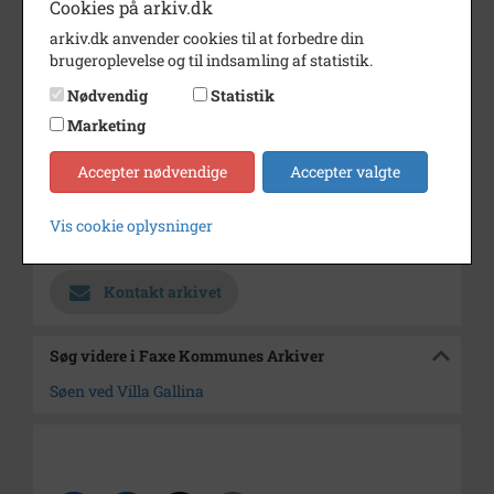
Cookies på arkiv.dk
Periode
1950 - 1980
arkiv.dk anvender cookies til at forbedre din
Dateringsnote
u.år
brugeroplevelse og til indsamling af statistik.
Fotograf
Ukendt
Nødvendig
Statistik
Marketing
Se på kort
Type
Sogn (1000-2050)
Accepter nødvendige
Accepter valgte
Enhed
Bråby Sogn (1000-2050)
Vis cookie oplysninger
Arkiv
Faxe Kommunes Arkiver
Kontakt arkivet
Søg videre i Faxe Kommunes Arkiver
Søen ved Villa Gallina