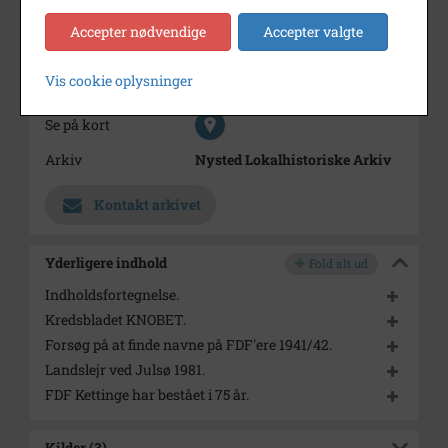
Materialet kan ses/læses ved
Accepter nødvendige
Accepter valgte
henvendelse til Arkivet i
Nysted.
Vis cookie oplysninger
Periode
1940 - 2015
Se på kort
Arkiv
Nysted Lokalhistoriske Arkiv
Kontakt arkivet
Yderligere indhold
Fold alt ud
Indholdsfortegnelse.
Kredsbladet KNOBET.
Forsøg på at finde navne på FDF'ere 1941/42.
Landslejr ved Julsø 1981.
FDF Kettinge har bestået i 75 år.
Kilder (3)