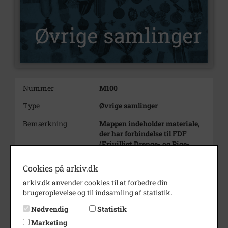
Nummer
M100
Type
Øvrige samlinger
Bemærkning
Mappen indeholder materiale,
der har forbindelse til FDF
(Frivilligt Drenge- og Pige-
Forbund).
I dette tilfælde er der ingen
Cookies på arkiv.dk
egentlig nummerering, blot
arkiv.dk anvender cookies til at forbedre din
med-taget efter årrække.
brugeroplevelse og til indsamling af statistik.
Mappen indledes med en
indholdsforteg-nelse, som dog
Nødvendig
Statistik
ikke er systematisk og måske
Marketing
heller ikke fuldstændig.