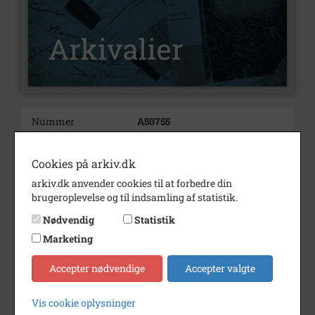
Nummer
A50755
Type
Arkivalier
Cookies på arkiv.dk
Arkivskaber
Det Fynske Rockarkiv
arkiv.dk anvender cookies til at forbedre din
Beskrivelse
Odenseansk-Svendborgensisk
brugeroplevelse og til indsamling af statistik.
Blues BAnd
Nødvendig
Statistik
Bemærkning
Medlemmer:
Marketing
Poul Ewald – mundharpe
Keld Andersen – guitar
Accepter nødvendige
Accepter valgte
Martin Svane – trommer
Ole Dorf – bas
Vis cookie oplysninger
Periode
1994 - 1997