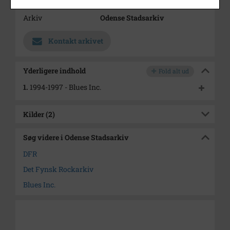
Arkiv
Odense Stadsarkiv
Kontakt arkivet
Yderligere indhold
Fold alt ud
1.
1994-1997 - Blues Inc.
Kilder (2)
Søg videre i Odense Stadsarkiv
DFR
Det Fynsk Rockarkiv
Blues Inc.