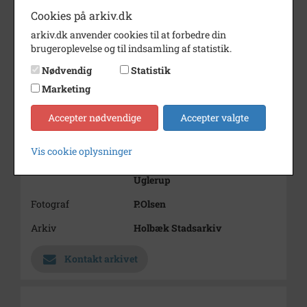
Cookies på arkiv.dk
arkiv.dk anvender cookies til at forbedre din
brugeroplevelse og til indsamling af statistik.
Nødvendig
Statistik
Marketing
Accepter nødvendige
Accepter valgte
Nummer
B953
Type
Billeder
Vis cookie oplysninger
Beskrivelse
Peter Jensen, Stendyssegård,
Uglerup
Fotograf
P.Olsen
Arkiv
Holbæk Stadsarkiv
Kontakt arkivet