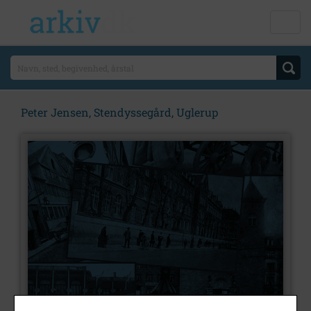
Peter Jensen, Stendyssegård, Uglerup