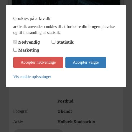
Cookies på arkiv.dk
arkiv.dk anvender cookies til at forbedre din brugeroplevelse
og til indsamling af statistik.
Nødvendig
Statistik
Marketing
B907
Nummer
Billeder
Type
Accepter nødvendige
Accepter valgte
Løserup
Beskrivelse
Vis cookie oplysninger
Postbud Holten Henriksen
Postbud
Ukendt
Fotograf
Holbæk Stadsarkiv
Arkiv