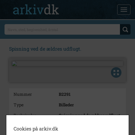
Spisning ved de ældres udflugt.
Nummer
B2291
Type
Billeder
Beskrivelse
Spisning ved de ældres udflugt.
Fra h.: Niels og Margrethe
Berger.
Cookies på arkiv.dk