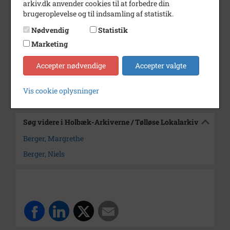
arkiv.dk anvender cookies til at forbedre din
Periode
1965 - 1975
brugeroplevelse og til indsamling af statistik.
Dateringsnote
udateret
Nødvendig
Statistik
Fotograf
Hans Kryger Sandal
Marketing
Arkiv
Holbæk-Arkiverne / Tølløse
Accepter nødvendige
Accepter valgte
Lokalarkiv
Vis cookie oplysninger
Kontakt arkivet
Søg videre i Holbæk-Arkiverne / Tølløse Lokalarkiv
Berger, Margrethe
Berger, Niels