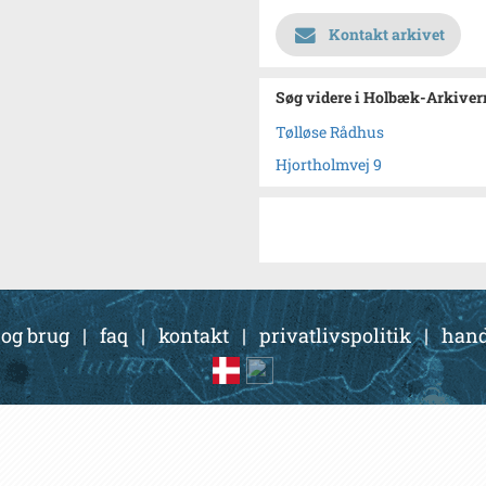
Kontakt arkivet
Søg videre i Holbæk-Arkivern
Tølløse Rådhus
Hjortholmvej 9
 og brug
|
faq
|
kontakt
|
privatlivspolitik
|
hand