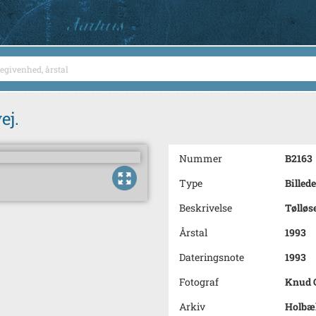
ej.
Nummer
B2163
Type
Billede
Beskrivelse
Tølløs
Årstal
1993
Dateringsnote
1993
Fotograf
Knud C
Arkiv
Holbæk