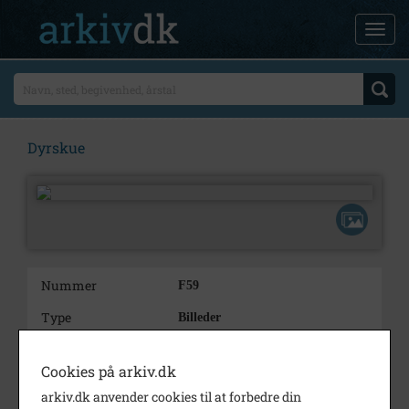
Dyrskue
Nummer
F59
Type
Billeder
Bemærkning
Serien indeholder billeder fra
fortrinsvis dyrskuet i 1956 og lidt
Cookies på arkiv.dk
fra det sidste dyrskue i 1973
arkiv.dk anvender cookies til at forbedre din