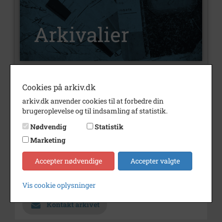
Nummer
A50695
Cookies på arkiv.dk
arkiv.dk anvender cookies til at forbedre din
Type
Arkivalier
brugeroplevelse og til indsamling af statistik.
Arkivskaber
Det Fynske Rockarkiv
Nødvendig
Statistik
Beskrivelse
Langelandsk gruppe med
Marketing
ukendt funktionstid
Accepter nødvendige
Accepter valgte
Årstal
1982
Arkiv
Odense Stadsarkiv
Vis cookie oplysninger
Kontakt arkivet