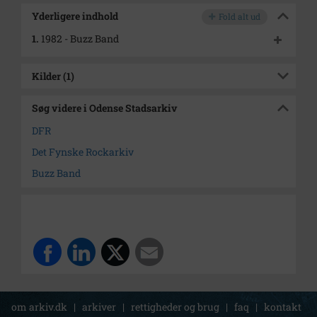
Yderligere indhold
Fold alt ud
1.
1982 - Buzz Band
Kilder (1)
Søg videre i Odense Stadsarkiv
DFR
Det Fynske Rockarkiv
Buzz Band
om arkiv.dk
|
arkiver
|
rettigheder og brug
|
faq
|
kontakt