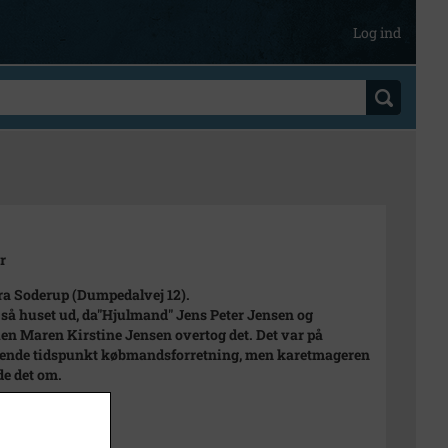
Log ind
r
fra Soderup (Dumpedalvej 12).
så huset ud, da"Hjulmand" Jens Peter Jensen og
en Maren Kirstine Jensen overtog det. Det var på
ende tidspunkt købmandsforretning, men karetmageren
e det om.
 1920
920