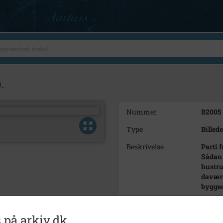
.
Nummer
B2005
Type
Billede
Beskrivelse
Parti 
Sådan 
hustru
davær
bygged
Periode
1900 -
 på arkiv.dk
Dateringsnote
1900-1