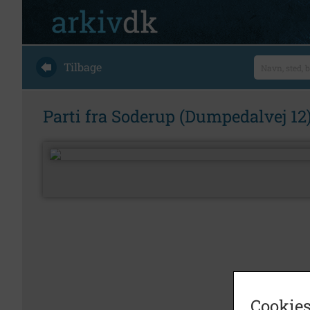
Tilbage
Parti fra Soderup (Dumpedalvej 12)
Cookies