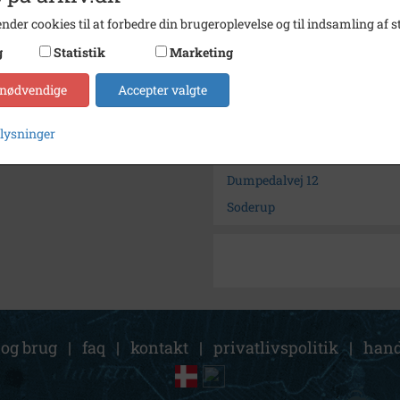
nder cookies til at forbedre din brugeroplevelse og til indsamling af st
Fotograf
Ukend
g
Statistik
Marketing
Arkiv
Holbæk
 nødvendige
Accepter valgte
Kontakt arkivet
plysninger
Søg videre i Holbæk-Arkivern
Dumpedalvej 12
Soderup
 og brug
|
faq
|
kontakt
|
privatlivspolitik
|
hand