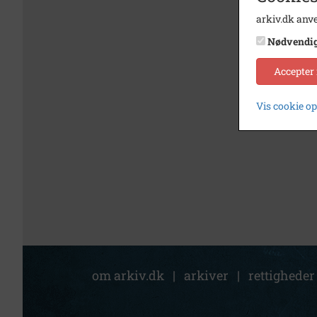
arkiv.dk anve
Nødvendi
Accepter
Vis cookie o
om arkiv.dk
|
arkiver
|
rettigheder