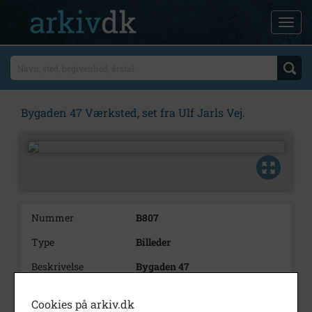
Bygaden 47 Værksted, set fra Ulf Jarls Vej.
Nummer
B807
Type
Billeder
Beskrivelse
Bygaden 47
Værksted, set fra Ulf Jarls Vej.
Cookies på arkiv.dk