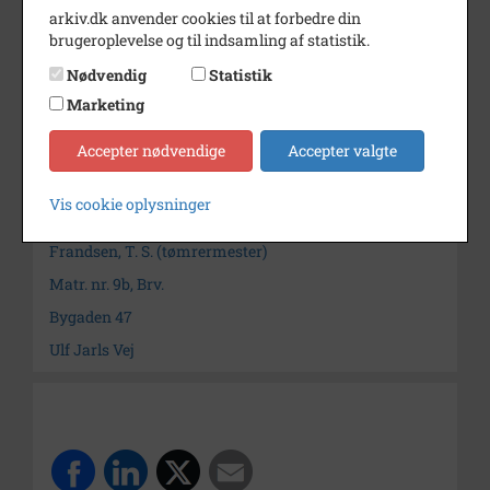
Periode
1970 - 1999
arkiv.dk anvender cookies til at forbedre din
brugeroplevelse og til indsamling af statistik.
Dateringsnote
uden år (ca. 1980)
Nødvendig
Statistik
Fotograf
Ukendt
Marketing
Arkiv
Forstadsmuseet Historiens
Huse, Brøndby Lokalarkiv
Accepter nødvendige
Accepter valgte
Søg videre i Forstadsmuseet Historiens Huse, Brøndby
Vis cookie oplysninger
Lokalarkiv
Frandsen, T. S. (tømrermester)
Matr. nr. 9b, Brv.
Bygaden 47
Ulf Jarls Vej