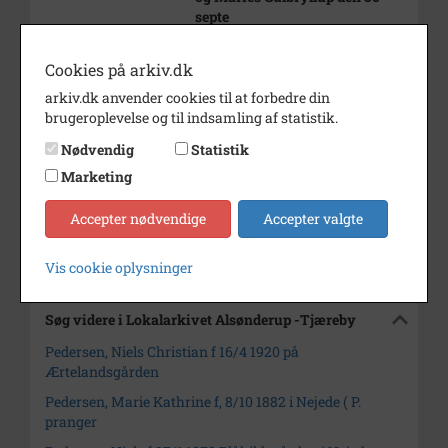
septe
1949
Ærtelandsgården
Cookies på arkiv.dk
Årstal
1949
arkiv.dk anvender cookies til at forbedre din
brugeroplevelse og til indsamling af statistik.
Dateringsnote
1949
Nødvendig
Statistik
Fotograf
Ukendt
Marketing
Arkiv
Lokalarkivet Alsønderup -
Tjæreby
Accepter nødvendige
Accepter valgte
Kontakt arkivet
Vis cookie oplysninger
Søg videre i Lokalarkivet Alsønderup -Tjæreby
Pedersen, Niels Christian f 16/4 1920 på
Ærtelandsgården
Pedersen, Marie Kathrine f, 8/10 1882 i Nejede ( P.
pranger