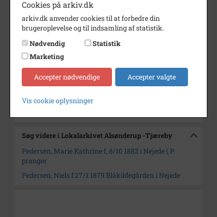
Cookies på arkiv.dk
1959
arkiv.dk anvender cookies til at forbedre din
Årstal
1959
brugeroplevelse og til indsamling af statistik.
Dateringsnote
1959
Nødvendig
Statistik
Marketing
Fotograf
Ukendt
Arkiv
Lokalarkivet Alsønderup -
Accepter nødvendige
Accepter valgte
Tjæreby
Vis cookie oplysninger
Kontakt arkivet
Søg videre i Lokalarkivet Alsønderup -Tjæreby
Pedersen, Marie Kathrine f, 8/10 1882 i Nejede ( P.
pranger
Pedersen, Niels f.27/1 1879 Blåkildegården i Nejede