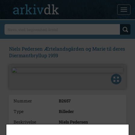
Niels Pedersen Ærtelandsgården og Marie til deres
Diermantbryllup 1959
Nummer
B2657
Type
Billeder
Beskrivelse
Niels Pedersen
Ærtelandsgården og
Marie til deres Diermantbryllup