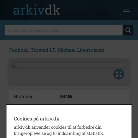
Fodbold. Torsted I.F. Michael Liboriussen.
Nummer
B4455
Type
Billeder
Beskrivelse
Michael Liboriussen.
Cookies på arkiv.dk
arkiv.dk anvender cookies til at forbedre din
Årstal
2007
brugeroplevelse og til indsamling af statistik.