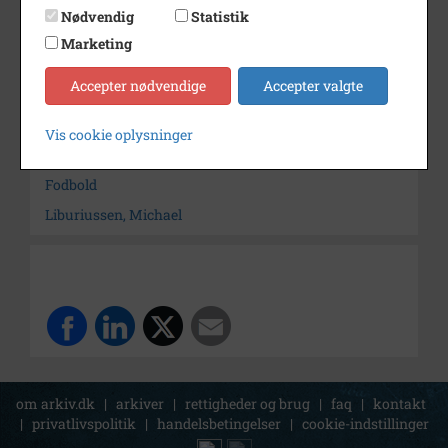
Dateringsnote
2007
Nødvendig
Statistik
Fotograf
Ukendt
Marketing
Arkiv
Horsens Idrætsarkiv
Accepter nødvendige
Accepter valgte
Søg videre i Horsens Idrætsarkiv
Vis cookie oplysninger
Torsted Idrætsforening
Fodbold
Liburiussen, Michael
om arkiv.dk
|
arkiver
|
rettigheder og brug
|
faq
|
kontakt
|
privatlivspolitik
|
handelsbetingelser
|
cookie-indstillinger