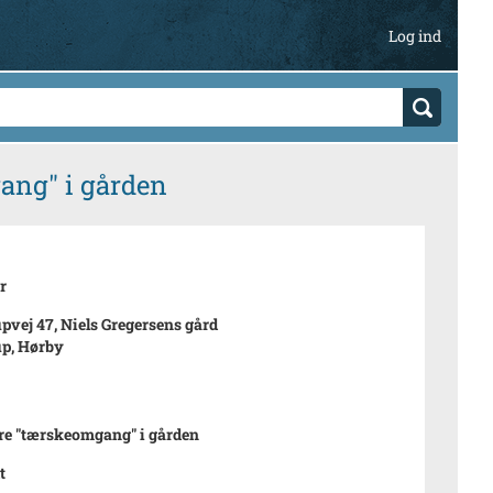
Log ind
gang" i gården
r
pvej 47, Niels Gregersens gård
p, Hørby
ere "tærskeomgang" i gården
t