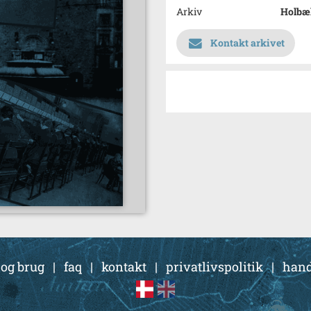
Arkiv
Holbæ
Kontakt arkivet
 og brug
|
faq
|
kontakt
|
privatlivspolitik
|
hand