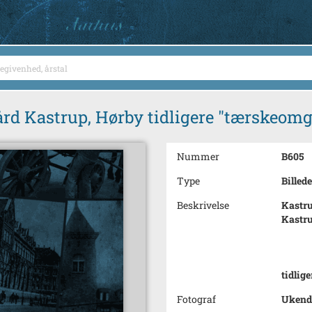
ård Kastrup, Hørby tidligere "tærskeom
Nummer
B605
Type
Billede
Beskrivelse
Kastru
Kastru
tidlig
Fotograf
Ukend