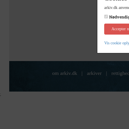
arkiv.dk anvend
Nødvendi
Accepter 
Vis cookie opl
om arkiv.dk
|
arkiver
|
rettighe
;