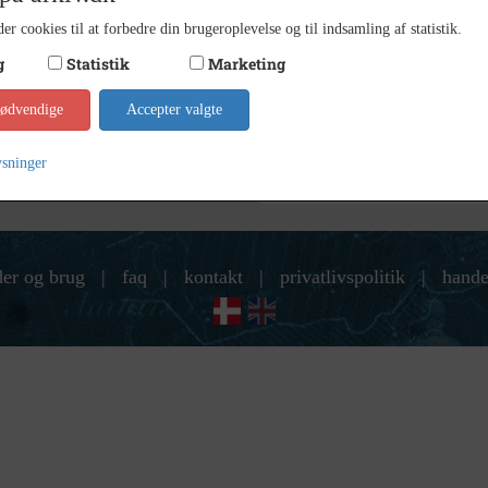
13 x 18
Størrelse
er cookies til at forbedre din brugeroplevelse og til indsamling af statistik.
Indust
Arkiv
g
Statistik
Marketing
Kontakt arkivet
nødvendige
Accepter valgte
ysninger
der og brug
|
faq
|
kontakt
|
privatlivspolitik
|
hande