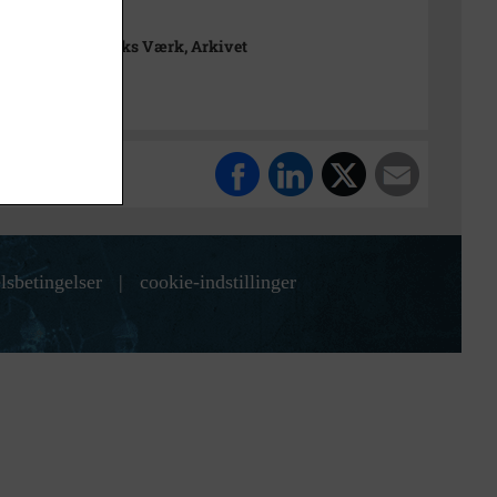
rimuseet Frederiks Værk, Arkivet
lsbetingelser
|
cookie-indstillinger