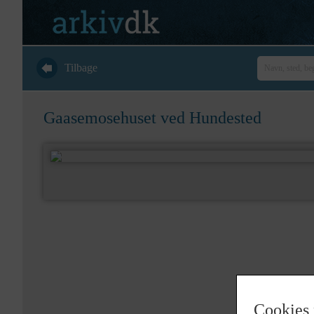
Tilbage
Gaasemosehuset ved Hundested
Cookies 