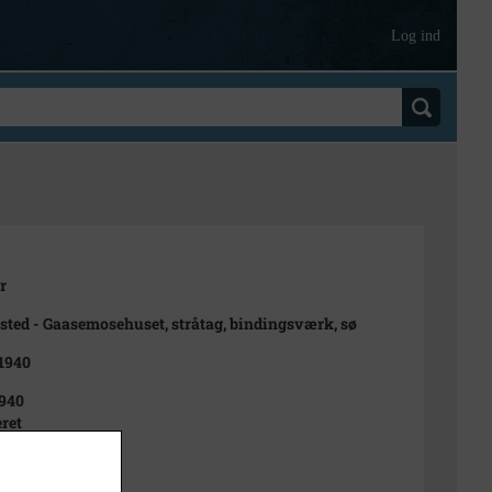
Log ind
r
ted - Gaasemosehuset, stråtag, bindingsværk, sø
 1940
940
ret
t