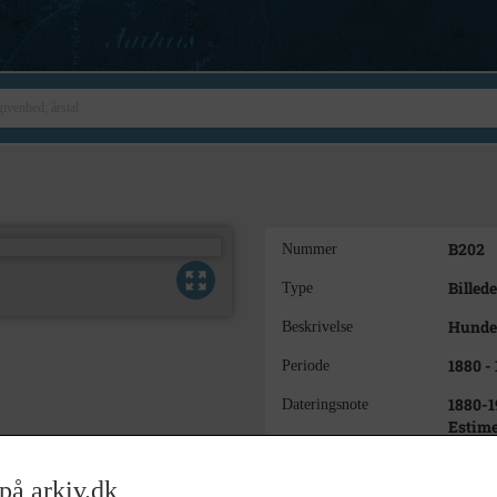
B202
Nummer
Billede
Type
Hundes
Beskrivelse
1880 -
Periode
1880-1
Dateringsnote
Estime
Ukend
Fotograf
på arkiv.dk