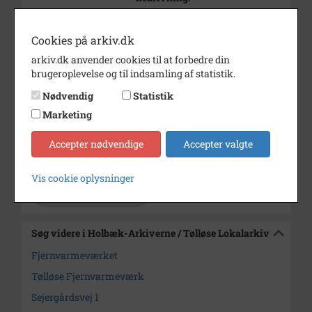
Bemærkning
Fjernvarmeværket blev revet
ned for at give plads til
Cookies på arkiv.dk
Bytorvet.
arkiv.dk anvender cookies til at forbedre din
brugeroplevelse og til indsamling af statistik.
Periode
1987 - 1989
Nødvendig
Statistik
Dateringsnote
1991
Marketing
Fotograf
Poul Brodersen, Tølløse.
Accepter nødvendige
Accepter valgte
Arkiv
Holbæk-Arkiverne / Tølløse
Lokalarkiv
Vis cookie oplysninger
Kontakt arkivet
Søg videre i Holbæk-Arkiverne / Tølløse Lokalarkiv
Fjernvarmeværket
Tølløse Fjernvarmeværk
Sejergårdsvej 1