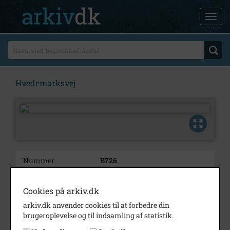
Hvedemarksvej
Nummer
B726
Type
Billeder
Cookies på arkiv.dk
Beskrivelse
Hvedemarksvej
arkiv.dk anvender cookies til at forbedre din
Årstal
1949
brugeroplevelse og til indsamling af statistik.