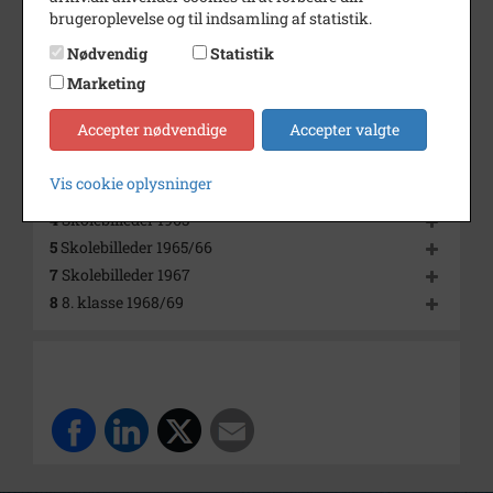
Se på kort
brugeroplevelse og til indsamling af statistik.
Arkiv
Vejrup Sognearkiv
Nødvendig
Statistik
Marketing
Kontakt arkivet
Accepter nødvendige
Accepter valgte
Yderligere indhold
Fold alt ud
Vis cookie oplysninger
1-3
Skolebilleder 1960
4
Skolebilleder 1963
5
Skolebilleder 1965/66
7
Skolebilleder 1967
8
8. klasse 1968/69