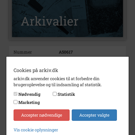
Nummer
A50617
Type
Arkivalier
Cookies på arkiv.dk
Arkivskaber
Det Fynske Rockarkiv
arkiv.dk anvender cookies til at forbedre din
Beskrivelse
Odenseansk-svendborgensisk
brugeroplevelse og til indsamling af statistik.
blues-rock-gruppe
Nødvendig
Statistik
Bemærkning
Medlemmer:
Marketing
Søren Bøje – guitar
Ole Dorf – bas
Accepter nødvendige
Accepter valgte
Jesper Rosenqvist – trommer
Jens Lohmann – keyboards
Vis cookie oplysninger
Periode
1992 - 1994