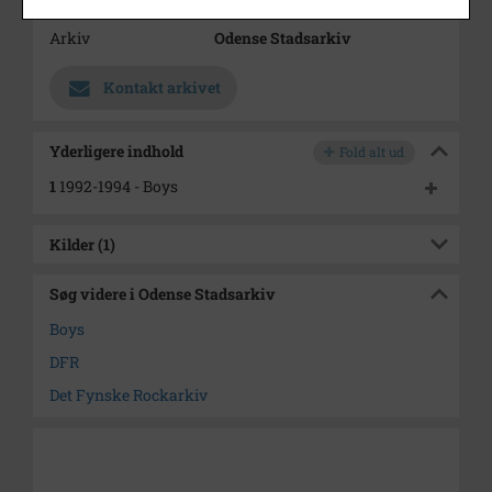
Arkiv
Odense Stadsarkiv
Kontakt arkivet
Yderligere indhold
Fold alt ud
1
1992-1994 - Boys
Kilder (1)
Søg videre i Odense Stadsarkiv
Boys
DFR
Det Fynske Rockarkiv