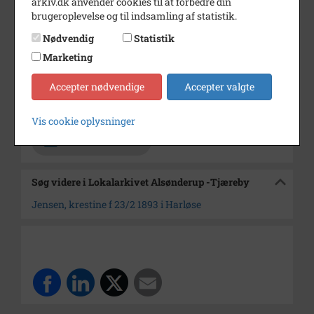
arkiv.dk anvender cookies til at forbedre din
brugeroplevelse og til indsamling af statistik.
Årstal
1913
Nødvendig
Statistik
Dateringsnote
1913
Marketing
Fotograf
Atelier Fix
Accepter nødvendige
Accepter valgte
Arkiv
Lokalarkivet Alsønderup -
Tjæreby
Vis cookie oplysninger
Kontakt arkivet
Søg videre i Lokalarkivet Alsønderup -Tjæreby
Jensen, krestine f 23/2 1893 i Harløse