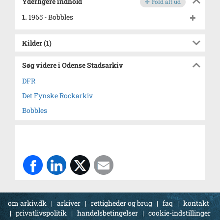
Yderligere indhold
Fold alt ud
1.
1965 - Bobbles
Kilder (1)
Søg videre i Odense Stadsarkiv
DFR
Det Fynske Rockarkiv
Bobbles
om arkiv.dk
|
arkiver
|
rettigheder og brug
|
faq
|
kontakt
|
privatlivspolitik
|
handelsbetingelser
|
cookie-indstillinger