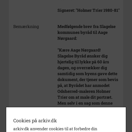
Signeret: "Holmer Trier 1980-81"
Bemærkning
Medfølgende brev fra Slagelse
kommunes byråd til Aage
Nørgaard:
"Kære Aage Nørgaard!
Slagelse Byråd ønsker dig
hjertelig til lykke på 60 års
dagen, og overrækker dig
samtidig som byens gave dette
dokument, der tjener som bevis
på, at Byrådet har anmodet
Odsherred-maleren Holmer
Trier om at male dit portræt.
Men selv i en sag som denne
kan Byrådet vanskeligt handle
uden sin borgmester, og vi må
Cookies på arkiv.dk
anmode dig om, personligt i
ledige stunder at sidde model for
arkiv.dk anvender cookies til at forbedre din