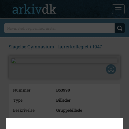
Slagelse Gymnasium - lærerkollegiet i 1947
Nummer
B53990
Type
Billeder
Beskrivelse
Gruppebillede
Bemærkning
Aftryk i Børge Riis Larsen:
Slagelse Gymnasiums Lærere