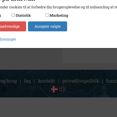
nder cookies til at forbedre din brugeroplevelse og til indsamling af st
Fotograf
Ukend
g
Statistik
Marketing
Størrelse
9 x 14
Arkiv
Indust
 nødvendige
Accepter valgte
Kontakt arkivet
plysninger
 og brug
|
faq
|
kontakt
|
privatlivspolitik
|
hand