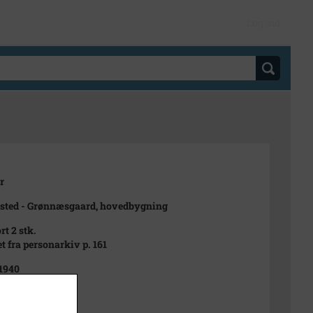
Log ind
r
sted - Grønnæsgaard, hovedbygning
rt 2 stk.
t fra personarkiv p. 161
 1940
940
ret