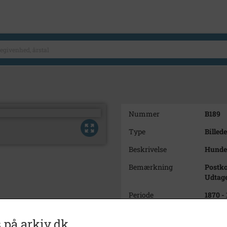
Nummer
B189
Type
Billede
Beskrivelse
Hunde
Bemærkning
Postko
Udtage
Periode
1870 -
Dateringsnote
1870-1
 på arkiv.dk
Estime