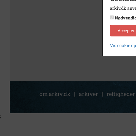
arkiv.dk anve
Nødvendi
Accepter
Vis cookie o
om arkiv.dk
|
arkiver
|
rettigheder
;