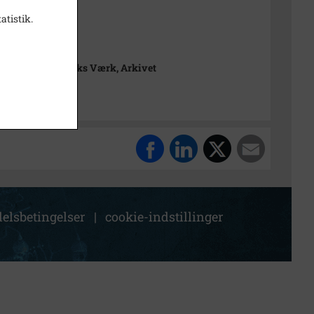
atistik.
t
rimuseet Frederiks Værk, Arkivet
elsbetingelser
|
cookie-indstillinger