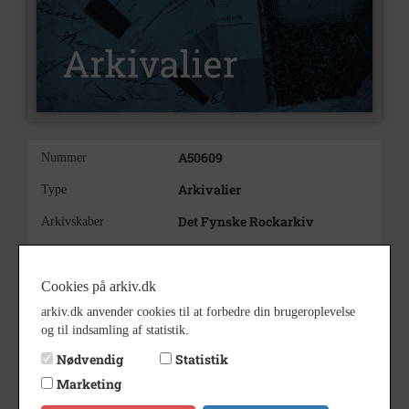
A50609
Nummer
Arkivalier
Type
Det Fynske Rockarkiv
Arkivskaber
Svendborgensisk jazz-beat
Beskrivelse
band, der udviklede sig imod
Cookies på arkiv.dk
jazz og funk
arkiv.dk anvender cookies til at forbedre din brugeroplevelse
Medlemmer:
Bemærkning
og til indsamling af statistik.
Claus Petersen – trommer
Preben Duedahl Rasmussen –
Nødvendig
Statistik
guitar
Marketing
Torben Rasmussen – bas