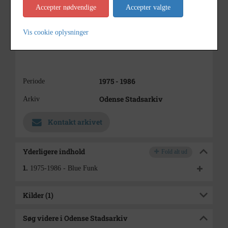
Peter Thurøe – vokal,
Accepter nødvendige
Accepter valgte
percussion
Bjarne Korsgaard – keyboards
Lars Nielsen – vokal
Vis cookie oplysninger
Kjeld Lauritsen – orgel.
1975 - 1986
Periode
Odense Stadsarkiv
Arkiv
Kontakt arkivet
Yderligere indhold
Fold alt ud
1.
1975-1986 - Blue Funk
Kilder (1)
Søg videre i Odense Stadsarkiv