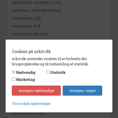
Bjerregaard Jørgensen, Fritz
Jørgensen, Frits Bjerregaard
Rasmussen, Filip
Rasmussen, Erik
Rasmussen, Kirstine
Jørgensen, Ulla
Thomassen, Ulla
Cookies på arkiv.dk
Rasmussen, Niels Henning
arkiv.dk anvender cookies til at forbedre din
brugeroplevelse og til indsamling af statistik.
Leth, Ejner
Nødvendig
Statistik
Pedersen, Leth
Marketing
Leth Pedersen
Jørgensen, Lise
Accepter nødvendige
Accepter valgte
Jørgensen, Regine
Vis cookie oplysninger
Jørgensen, Anna
Rasmussen, Anna