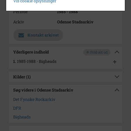
Vis cookie oplysninger
Kim Kidholm Christensen – bas
Periode
1985 - 1988
Arkiv
Odense Stadsarkiv
Kontakt arkivet
Yderligere indhold
Fold alt ud
1.
1985-1988 - Bigheads
Kilder (1)
Søg videre i Odense Stadsarkiv
Det Fynske Rockarkiv
DFR
Bigheads