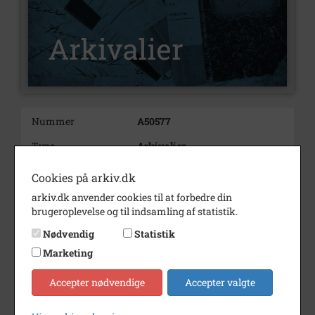
Nummer
A50577
Type
Arkivalier
Arkivskaber
Det Fynske Rockarkiv
Cookies på arkiv.dk
Beskrivelse
Pop-punk-gruppe med rødder i
arkiv.dk anvender cookies til at forbedre din
Odense
brugeroplevelse og til indsamling af statistik.
Bemærkning
Nødvendig
Statistik
Medlemmer:
Ruben Byberg Jacobsen –
Marketing
vokal, guitar
Marc Møldrup – guitar, kor
Accepter nødvendige
Accepter valgte
Flemming Borby – trommer
Philip Fairlie – guitar