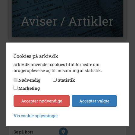
Nummer
U489
Cookies på arkiv.dk
Type
Aviser og artikler
arkiv.dk anvender cookies til at forbedre din
brugeroplevelse og til indsamling af statistik.
Illustrationer
Nej
Nødvendig
Statistik
Forfatter(e)
Af Ole Nørskov Nielsen
Marketing
Årstal
2024
Accepter nødvendige
Accepter valgte
Trykt i medie
Varde Lokalhistorie.
Vardehistorie.dk
Vis cookie oplysninger
Udgiver
Varde Lokalhistoriske Forening
Se på kort