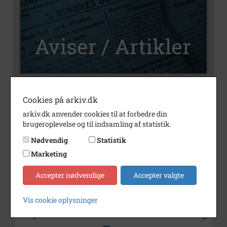
Nummer
U488
Cookies på arkiv.dk
arkiv.dk anvender cookies til at forbedre din
Type
Aviser og artikler
brugeroplevelse og til indsamling af statistik.
Illustrationer
Ja
Nødvendig
Statistik
Forfatter(e)
Af Ole Nørskov Nielsen
Marketing
Årstal
2024
Accepter nødvendige
Accepter valgte
Trykt i medie
Varde Lokalhistorie.
Vardehistorie.dk
Vis cookie oplysninger
Udgiver
Varde Lokalhistoriske Forening