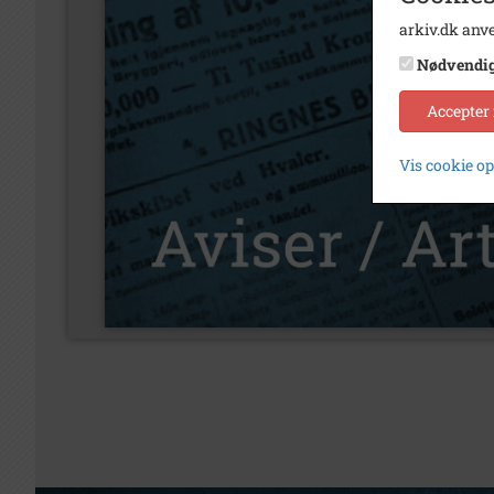
arkiv.dk anve
Nødvendi
Accepter
Vis cookie o