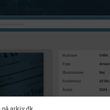
Nummer
U484
Type
Aviser
Illustrationer
Nej
Forfatter(e)
Af Ole
Årstal
2024
Trykt i medie
Varde 
Udgiver
Varde 
 på arkiv.dk