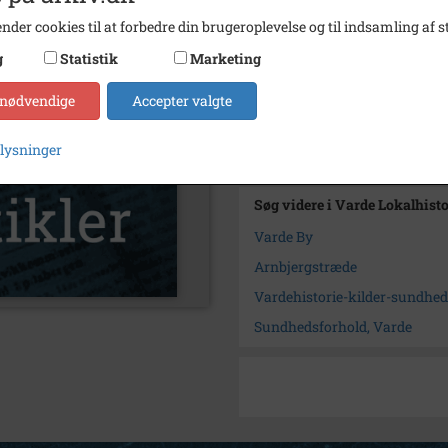
Se på kort
nder cookies til at forbedre din brugeroplevelse og til indsamling af st
Arkiv
Varde 
g
Statistik
Marketing
 nødvendige
Accepter valgte
Kontakt arkivet
plysninger
Kilder (1)
Søg videre i Varde Lokalhist
Varde By
Arnbjergstræde
Vardehistorie-kilder-sundhed
Sundhedsforhold, Varde