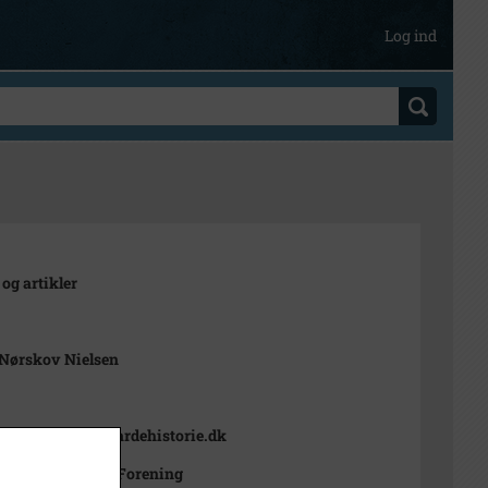
Log ind
 og artikler
 Nørskov Nielsen
Lokalhistorie. Vardehistorie.dk
Lokalhistoriske Forening