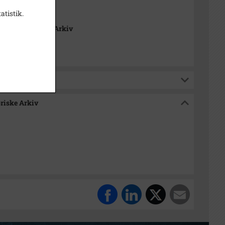
atistik.
Lokalhistoriske Arkiv
oriske Arkiv