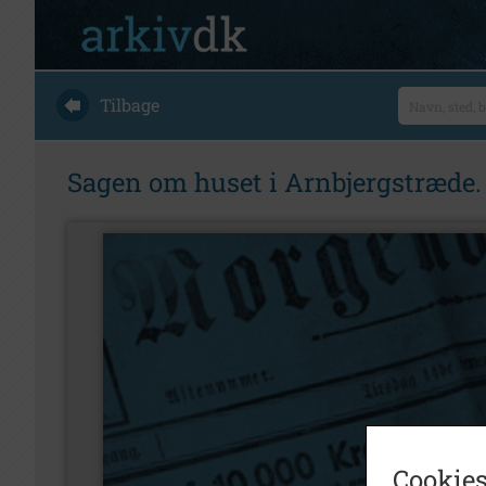
Tilbage
Sagen om huset i Arnbjergstræde.
Cookies