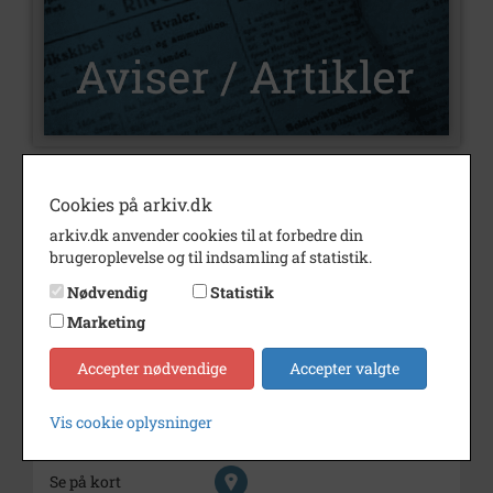
Nummer
U468
Cookies på arkiv.dk
Type
Aviser og artikler
arkiv.dk anvender cookies til at forbedre din
brugeroplevelse og til indsamling af statistik.
Illustrationer
Ja
Nødvendig
Statistik
Forfatter(e)
Af Ole Nørskov Nielsen
Marketing
Årstal
2024
Accepter nødvendige
Accepter valgte
Trykt i medie
Varde Lokalhistorie.
Vardehistorie.dk
Vis cookie oplysninger
Udgiver
Varde Lokalhistoriske Forening
Se på kort