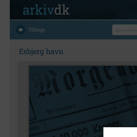
Tilbage
Esbjerg havn