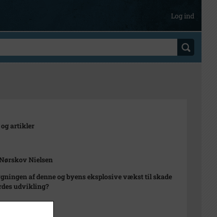
Log ind
 og artikler
 Nørskov Nielsen
gningen af denne og byens eksplosive vækst til skade
rdes udvikling?