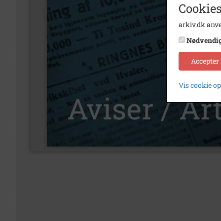
Cookies
arkiv.dk anve
Nødvendi
Accepter
Vis cookie o