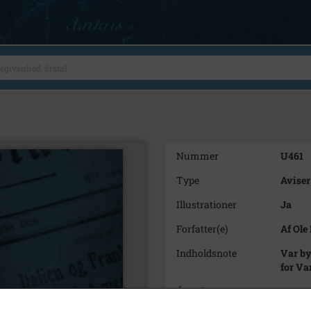
Nummer
U461
Type
Aviser
Illustrationer
Ja
Forfatter(e)
Af Ole
Indholdsnote
Var by
for Va
Årstal
2024