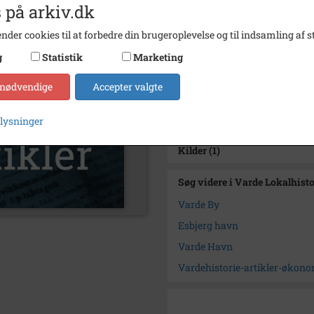
Trykt i medie
Varde 
 på arkiv.dk
Udgiver
Varde 
nder cookies til at forbedre din brugeroplevelse og til indsamling af st
Se på kort
g
Statistik
Marketing
Arkiv
Varde 
 nødvendige
Accepter valgte
Kontakt arkivet
plysninger
Kilder (1)
Søg videre i Varde Lokalhist
Varde By
Esbjerg havn
Varde Havn
Vardehistorie-artikler-økon