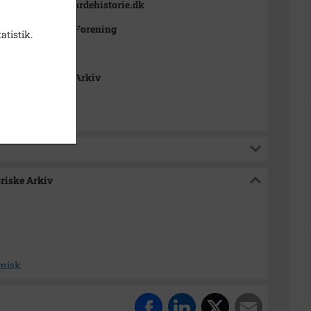
Lokalhistorie. Vardehistorie.dk
Lokalhistoriske Forening
atistik.
Lokalhistoriske Arkiv
oriske Arkiv
omisk