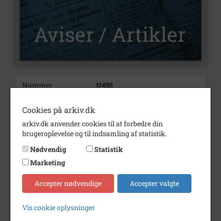
Nummer
U455
Type
Aviser og artikler
Cookies på arkiv.dk
Illustrationer
Ja
arkiv.dk anvender cookies til at forbedre din
brugeroplevelse og til indsamling af statistik.
Forfatter(e)
Af Christian de Thurah
Nødvendig
Statistik
Indholdsnote
Eksempel på Varde Byråds
Marketing
behandling og varetagelse af
boligsituationen i de nævnte år.
Accepter nødvendige
Accepter valgte
Årstal
2024
Vis cookie oplysninger
Trykt i medie
Varde Lokalhistorie.
Vardehistorie.dk