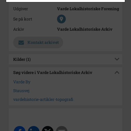
Udgiver
Varde Lokalhistoriske Forening
Se på kort
Arkiv
Varde Lokalhistoriske Arkiv
Kontakt arkivet
Kilder (1)
Søg videre i Varde Lokalhistoriske Arkiv
Varde By
Stausvej
vardehistorie-artikler-topografi