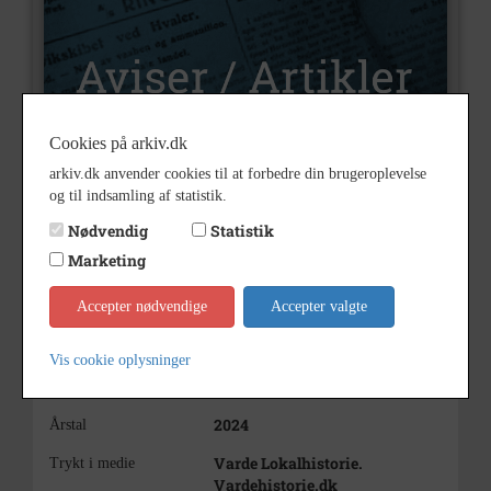
Cookies på arkiv.dk
arkiv.dk anvender cookies til at forbedre din brugeroplevelse
U448
Nummer
og til indsamling af statistik.
Aviser og artikler
Type
Nødvendig
Statistik
Marketing
Ja
Illustrationer
Af Peder Løgstrup Bjerg
Forfatter(e)
Accepter nødvendige
Accepter valgte
Tilblivelsen af Arnbjerghallen
Indholdsnote
Vis cookie oplysninger
og har overskriften Hallen og
Skolemøderne
2024
Årstal
Varde Lokalhistorie.
Trykt i medie
Vardehistorie.dk