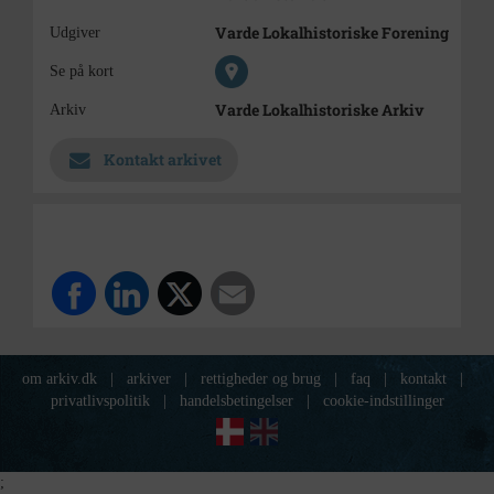
Varde Lokalhistoriske Forening
Udgiver
Se på kort
Varde Lokalhistoriske Arkiv
Arkiv
Kontakt arkivet
om arkiv.dk
|
arkiver
|
rettigheder og brug
|
faq
|
kontakt
|
privatlivspolitik
|
handelsbetingelser
|
cookie-indstillinger
;