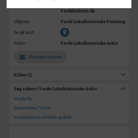
Trykt i medie
Varde Lokalhistorie.
Vardehistorie.dk
Udgiver
Varde Lokalhistoriske Forening
Se på kort
Arkiv
Varde Lokalhistoriske Arkiv
Kontakt arkivet
Kilder (1)
Søg videre i Varde Lokalhistoriske Arkiv
Varde By
Renovation, Varde
vardehistorie-artikler-politik