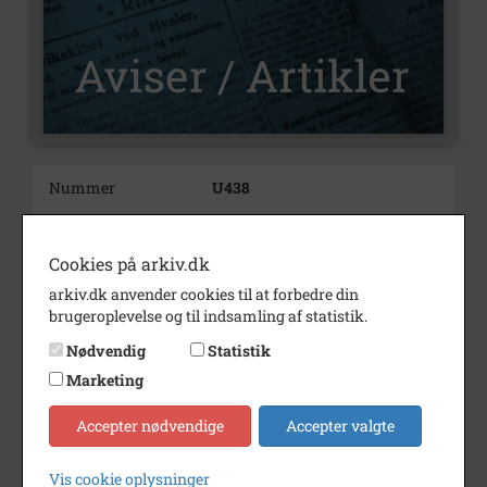
Nummer
U438
Type
Aviser og artikler
Cookies på arkiv.dk
Illustrationer
Ja
arkiv.dk anvender cookies til at forbedre din
Forfatter(e)
Af Ole Nørskov Nielsen.
brugeroplevelse og til indsamling af statistik.
Indholdsnote
En beretning om hvor
Nødvendig
Statistik
omfattende og tidskrævende
Marketing
beslutninger i et byråd er, bl.a.
på grund af partiernes uenighed
Accepter nødvendige
Accepter valgte
om hvem, der skal betale.
Årstal
2024
Vis cookie oplysninger