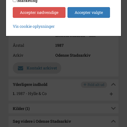
Marketing
Morten Øberg – sax
Jesper Ohm – sax
Accepter nødvendige
Accepter valgte
Jens Lohmann – keyboard
Henrik Kunz – bas
Jesper Rosenqvist – trommer
Vis cookie oplysninger
Anita Lykkegaard – kor
Lisbeth Madsen – kor
Årstal
1987
Arkiv
Odense Stadsarkiv
Kontakt arkivet
Yderligere indhold
Fold alt ud
1.
1987 - Hylle & Co
Kilder (1)
Søg videre i Odense Stadsarkiv