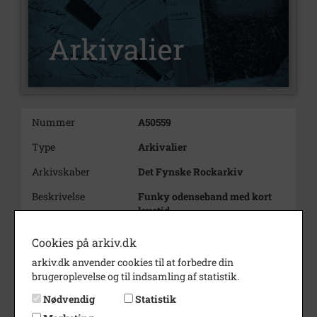
Nummer
A50559
Type
Arkivalier
Arkivskaber
Det Fynske Rockarkiv
Beskrivelse
Funky odenseband med kort
levetid
Bemærkning
Medlemmer:
Cookies på arkiv.dk
René Dam – trommer
arkiv.dk anvender cookies til at forbedre din
Vivi Jacobsen – vokal
brugeroplevelse og til indsamling af statistik.
Henrik ”Hylle” Nielsen – guitar
Peter Albrektsen – bas
Nødvendig
Statistik
Tom Moriis – keyboards.