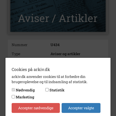
Nummer
U434
Type
Aviser og artikler
Illustrationer
Ja
Cookies på arkiv.dk
Forfatter(e)
Af Ole Nørskov Nielsen.
arkiv.dk anvender cookies til at forbedre din
Indholdsnote
Her fortælles om grundigheden
brugeroplevelse og til indsamling af statistik.
af referaterne i dagens avis på
Nødvendig
Statistik
det tidspunk, og her benyttes et
møde omhandlende det evigt
Marketing
aktuelle emne: Antal
spiritusbevillinger.
Accepter nødvendige
Accepter valgte
Årstal
2024