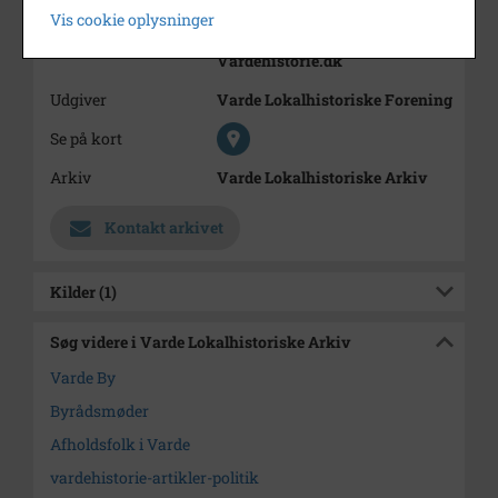
Vis cookie oplysninger
Trykt i medie
Varde Lokalhistorie.
Vardehistorie.dk
Udgiver
Varde Lokalhistoriske Forening
Se på kort
Arkiv
Varde Lokalhistoriske Arkiv
Kontakt arkivet
Kilder (1)
Søg videre i Varde Lokalhistoriske Arkiv
Varde By
Byrådsmøder
Afholdsfolk i Varde
vardehistorie-artikler-politik