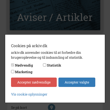
Nummer
U427
Cookies på arkiv.dk
Type
Aviser og artikler
arkiv.dk anvender cookies til at forbedre din
brugeroplevelse og til indsamling af statistik.
Illustrationer
Nej
Nødvendig
Statistik
Forfatter(e)
Af Ole Nørskov Nielsen
Marketing
Årstal
2024
Accepter nødvendige
Accepter valgte
Trykt i medie
Varde Lokalhistorie.
Vardehistorie.dk
Vis cookie oplysninger
Udgiver
Varde Lokalhistoriske Forening
Se på kort