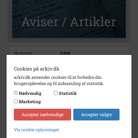
Nummer
U418
Type
Aviser og artikler
Cookies på arkiv.dk
Illustrationer
Ja
arkiv.dk anvender cookies til at forbedre din
brugeroplevelse og til indsamling af statistik.
Forfatter(e)
Af Peder Løgstrup Bjerg
Nødvendig
Statistik
Indholdsnote
Om hvordan man kom i gang
Marketing
med at få biblioteksverdenen til
Varde Landsogn.
Accepter nødvendige
Accepter valgte
Årstal
2024
Vis cookie oplysninger
Trykt i medie
Varde Lokalhistorie.
Vardehistorie.dk