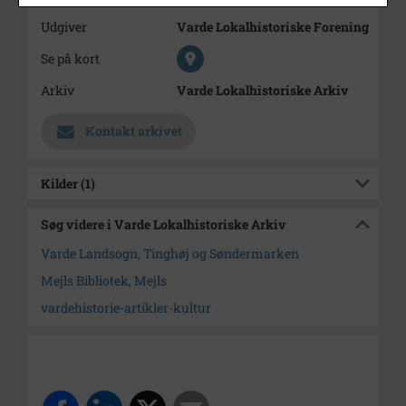
Udgiver
Varde Lokalhistoriske Forening
Se på kort
Arkiv
Varde Lokalhistoriske Arkiv
Kontakt arkivet
Kilder (1)
Søg videre i Varde Lokalhistoriske Arkiv
Varde Landsogn, Tinghøj og Søndermarken
Mejls Bibliotek, Mejls
vardehistorie-artikler-kultur