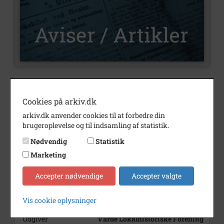
Nummer
U416
Cookies på arkiv.dk
Type
Aviser og artikler
arkiv.dk anvender cookies til at forbedre din
Illustrationer
Ja
brugeroplevelse og til indsamling af statistik.
Forfatter(e)
Af Ole Nørskov Nielsen
Nødvendig
Statistik
Marketing
Indholdsnote
Om tyveri af slagtervarer.
Årstal
2024
Accepter nødvendige
Accepter valgte
Trykt i medie
Varde Lokalhistorie.
Vis cookie oplysninger
Vardehistorie.dk
Udgiver
Varde Lokalhistoriske Forening