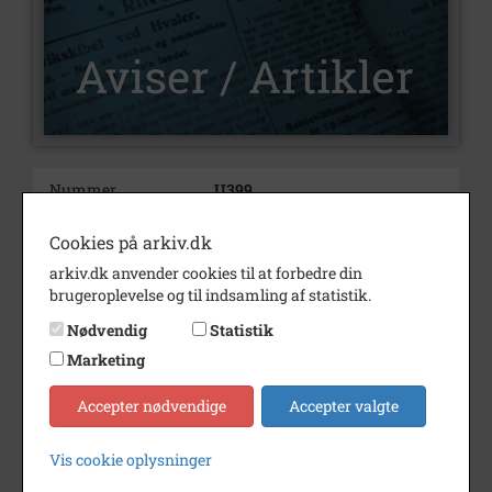
Nummer
U399
Type
Aviser og artikler
Cookies på arkiv.dk
Illustrationer
Ja
arkiv.dk anvender cookies til at forbedre din
brugeroplevelse og til indsamling af statistik.
Indholdsnote
Billeder af Bystyrets personer i
kronologisk orden. - Ca. 40
Nødvendig
Statistik
sider.
Marketing
Årstal
2026
Accepter nødvendige
Accepter valgte
Trykt i medie
Varde Lokalhistorie.
Vardehistorie.dk
Vis cookie oplysninger
Udgiver
Varde Lokalhistoriske Forening