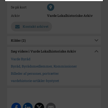
Se på kort
Arkiv
Varde Lokalhistoriske Arkiv
Kontakt arkivet
Kilder (2)
Søg videre i Varde Lokalhistoriske Arkiv
Varde Byråd
Byråd, Byrådsmedlemmer, Kommissioner
Billeder af personer, portrætter
vardehistorie-artikler-bystyret