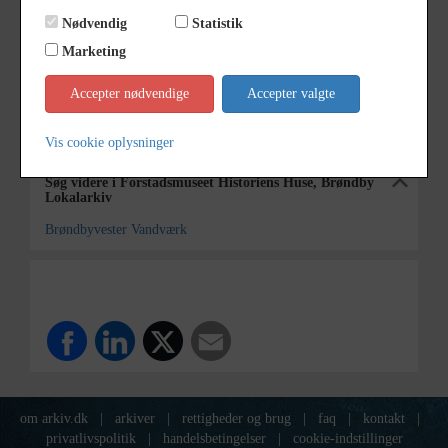
Årstal
1966
Nødvendig
Statistik
Dateringsnote
juni 1966.
Marketing
Fotograf
Ukendt
Accepter nødvendige
Accepter valgte
Arkiv
Forstadsmuseet Historiens Huse,
Brøndby Lokalarkiv
Vis cookie oplysninger
Søg videre i Forstadsmuseet Historiens Huse, Brøndby
Lokalarkiv
Brøndbyvester Vandværk
om arkiv.dk
|
arkiver
|
rettigheder og brug
|
faq
|
kontakt
|
privatlivspolitik
|
handelsbetingelser
|
cookie-indstillinger