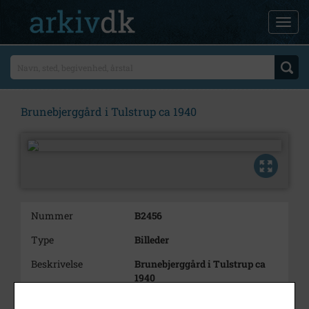
Brunebjerggård i Tulstrup ca 1940
Nummer
B2456
Type
Billeder
Beskrivelse
Brunebjerggård i Tulstrup ca
1940
Periode
1940 - 1945