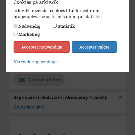
Cookies på arkiv.dk
Dateringsnote
ca 1940
arkiv.dk anvender cookies til at forbedre din
brugeroplevelse og til indsamling af statistik.
Fotograf
UKENDT
Nødvendig
Statistik
Se på kort
Marketing
Type
Sogn (1000-2050)
Accepter nødvendige
Accepter valgte
Enhed
Alsønderup Sogn (1000-2050)
Arkiv
Lokalarkivet Alsønderup -
Vis cookie oplysninger
Tjæreby
Kontakt arkivet
Søg videre i Lokalarkivet Alsønderup -Tjæreby
Brunebjerggård